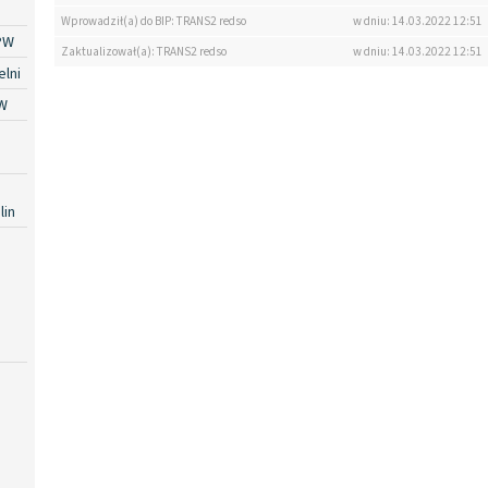
Wprowadził(a) do BIP: TRANS2 redso
w dniu: 14.03.2022 12:51
PW
Zaktualizował(a): TRANS2 redso
w dniu: 14.03.2022 12:51
lni
W
lin