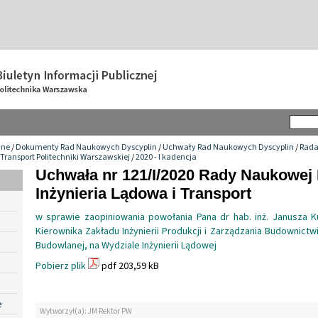
wne
/
Dokumenty Rad Naukowych Dyscyplin
/
Uchwały Rad Naukowych Dyscyplin
/
Rada
 Transport Politechniki Warszawskiej
/
2020 - I kadencja
Uchwała nr 121/I/2020 Rady Naukowej
Inżynieria Lądowa i Transport
w sprawie zaopiniowania powołania Pana dr hab. inż. Janusza K
Kierownika Zakładu Inżynierii Produkcji i Zarządzania Budownictwie
Budowlanej, na Wydziale Inżynierii Lądowej
Pobierz plik
pdf 203,59 kB
e
Wytworzył(a): JM Rektor PW