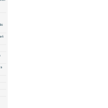
ki
zeń
a
ra