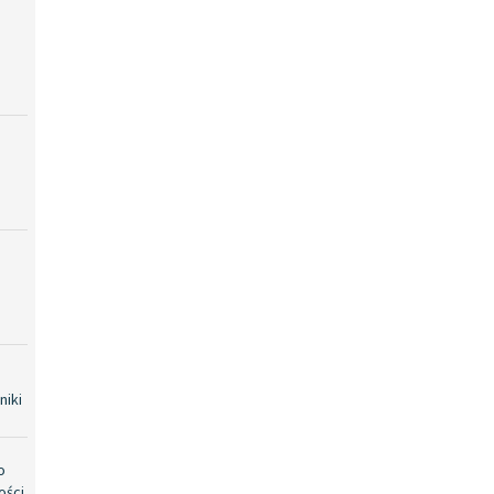
niki
o
ości