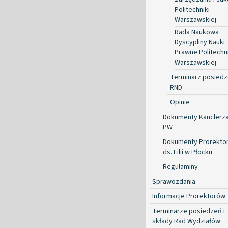
Politechniki
Warszawskiej
Rada Naukowa
Dyscypliny Nauki
Prawne Politechni
Warszawskiej
Terminarz posied
RND
Opinie
Dokumenty Kanclerz
PW
Dokumenty Prorekto
ds. Filii w Płocku
Regulaminy
Sprawozdania
Informacje Prorektorów
Terminarze posiedzeń i
składy Rad Wydziałów