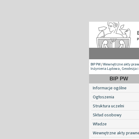
BIP PW
/
Wewnętrzne akty pra
Inżynieria Lądowa, Geodezja i
BIP PW
Informacje ogólne
Ogłoszenia
Struktura uczelni
Skład osobowy
Władze
Wewnętrzne akty prawn