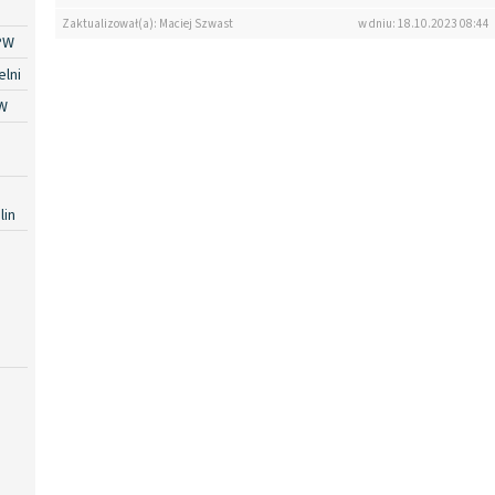
Zaktualizował(a): Maciej Szwast
w dniu: 18.10.2023 08:44
PW
lni
W
lin