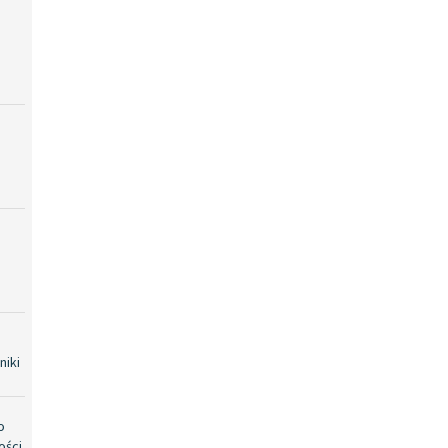
niki
o
ości