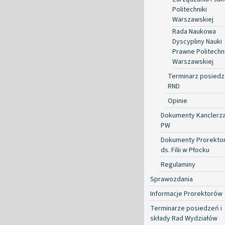
Politechniki
Warszawskiej
Rada Naukowa
Dyscypliny Nauki
Prawne Politechni
Warszawskiej
Terminarz posied
RND
Opinie
Dokumenty Kanclerz
PW
Dokumenty Prorekto
ds. Filii w Płocku
Regulaminy
Sprawozdania
Informacje Prorektorów
Terminarze posiedzeń i
składy Rad Wydziałów