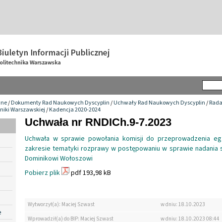
wne
/
Dokumenty Rad Naukowych Dyscyplin
/
Uchwały Rad Naukowych Dyscyplin
/
Rada
niki Warszawskiej
/
Kadencja 2020-2024
Uchwała nr RNDICh.9-7.2023
Uchwała w sprawie powołania komisji do przeprowadzenia eg
zakresie tematyki rozprawy w postępowaniu w sprawie nadania st
Dominikowi Wołoszowi
Pobierz plik
pdf 193,98 kB
Wytworzył(a): Maciej Szwast
w dniu: 18.10.2023
e
Wprowadził(a) do BIP: Maciej Szwast
w dniu: 18.10.2023 08:44