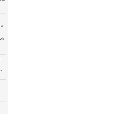
ki
zeń
a
ra