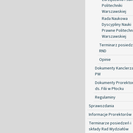
Politechniki
Warszawskiej
Rada Naukowa
Dyscypliny Nauki
Prawne Politechni
Warszawskiej
Terminarz posied
RND
Opinie
Dokumenty Kanclerz
PW
Dokumenty Prorekto
ds. Filii w Płocku
Regulaminy
Sprawozdania
Informacje Prorektorów
Terminarze posiedzeń i
składy Rad Wydziałów