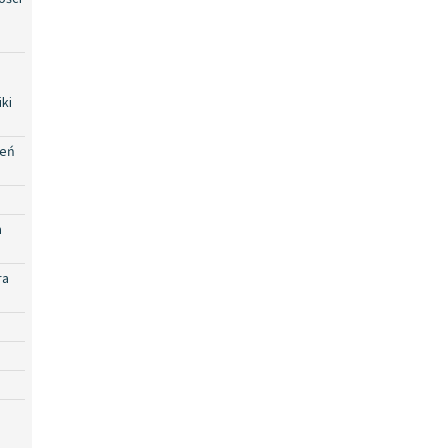
ki
zeń
a
ra