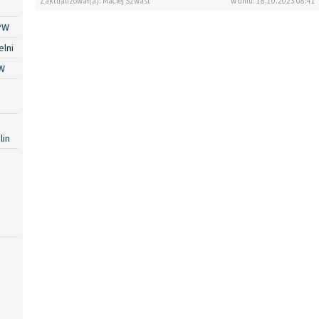
Zaktualizował(a): Maciej Szwast
w dniu: 18.10.2023 08:41
PW
lni
W
lin