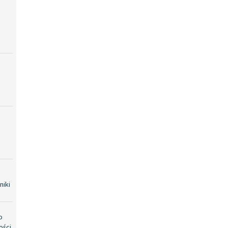
niki
o
ości