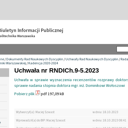
wne
/
Dokumenty Rad Naukowych Dyscyplin
/
Uchwały Rad Naukowych Dyscyplin
/
Rada
niki Warszawskiej
/
Kadencja 2020-2024
Uchwała nr RNDICh.9-5.2023
Uchwała w sprawie wyznaczenia recenzentów rozprawy doktor
sprawie nadania stopnia doktora mgr. inż. Dominikowi Wołoszowi
Pobierz plik
pdf 197,09 kB
Wytworzył(a): Maciej Szwast
w dniu: 18.10.2023
Wprowadził(a) do BIP: Maciej Szwast
w dniu: 18.10.2023 08:41
e