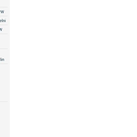
PW
lni
W
lin