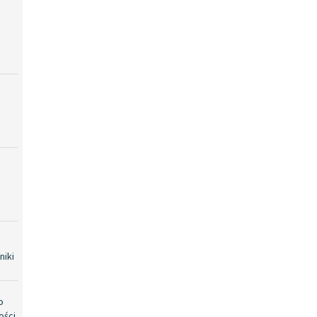
niki
o
ości