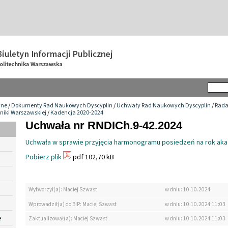
wne
/
Dokumenty Rad Naukowych Dyscyplin
/
Uchwały Rad Naukowych Dyscyplin
/
Rada
niki Warszawskiej
/
Kadencja 2020-2024
Uchwała nr RNDICh.9-42.2024
Uchwała w sprawie przyjęcia harmonogramu posiedzeń na rok aka
Pobierz plik
pdf 102,70 kB
Wytworzył(a): Maciej Szwast
w dniu: 10.10.2024
Wprowadził(a) do BIP: Maciej Szwast
w dniu: 10.10.2024 11:03
e
Zaktualizował(a): Maciej Szwast
w dniu: 10.10.2024 11:03