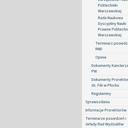
Politechniki
Warszawskiej
Rada Naukowa
Dyscypliny Nauki
Prawne Politechni
Warszawskiej
Terminarz posied
RND
Opinie
Dokumenty Kanclerz
PW
Dokumenty Prorekto
ds. Filii w Płocku
Regulaminy
Sprawozdania
Informacje Prorektorów
Terminarze posiedzeń i
składy Rad Wydziałów