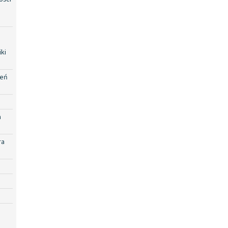
ki
zeń
a
ra