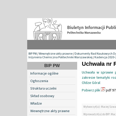
BIP PW
/
Wewnętrzne akty prawne
/
Dokumenty Rad Naukowych Dy
Inżynieria Chemiczna Politechniki Warszawskiej
/
Kadencja 2020-
Uchwała nr 
BIP PW
Uchwała w sprawie 
Informacje ogólne
zakresie tematyki ro
Ogłoszenia
Oldze Góral
Struktura uczelni
Pobierz plik
pdf 97
Skład osobowy
Władze
Wytworzył(a): Maciej Szwa
Wewnętrzne akty prawne
Wprowadził(a) do BIP: Mac