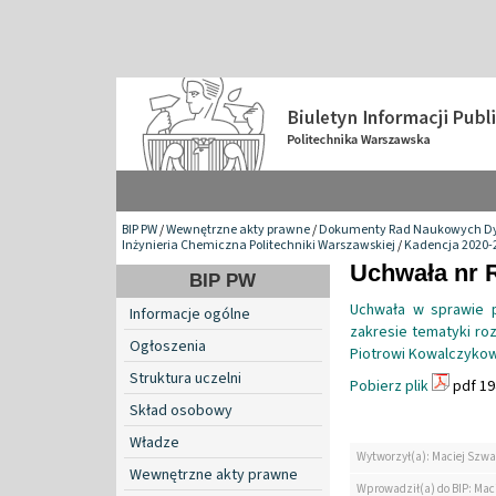
BIP PW
/
Wewnętrzne akty prawne
/
Dokumenty Rad Naukowych Dy
Inżynieria Chemiczna Politechniki Warszawskiej
/
Kadencja 2020-
Uchwała nr 
BIP PW
Uchwała w sprawie 
Informacje ogólne
zakresie tematyki ro
Ogłoszenia
Piotrowi Kowalczykow
Struktura uczelni
Pobierz plik
pdf 19
Skład osobowy
Władze
Wytworzył(a): Maciej Szwa
Wewnętrzne akty prawne
Wprowadził(a) do BIP: Mac