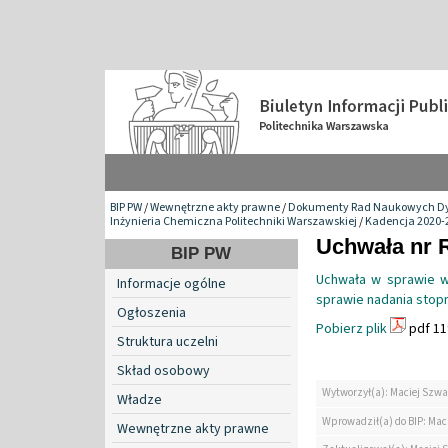
BIP PW
/
Wewnętrzne akty prawne
/
Dokumenty Rad Naukowych Dy
Inżynieria Chemiczna Politechniki Warszawskiej
/
Kadencja 2020-
Uchwała nr 
BIP PW
Uchwała w sprawie w
Informacje ogólne
sprawie nadania stopn
Ogłoszenia
Pobierz plik
pdf 11
Struktura uczelni
Skład osobowy
Wytworzył(a): Maciej Szwa
Władze
Wprowadził(a) do BIP: Mac
Wewnętrzne akty prawne