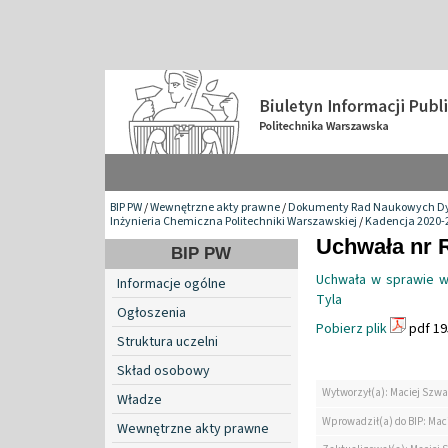
BIP PW
/
Wewnętrzne akty prawne
/
Dokumenty Rad Naukowych Dy
Inżynieria Chemiczna Politechniki Warszawskiej
/
Kadencja 2020-
Uchwała nr 
BIP PW
Uchwała w sprawie w
Informacje ogólne
Tyla
Ogłoszenia
Pobierz plik
pdf 19
Struktura uczelni
Skład osobowy
Wytworzył(a): Maciej Szwa
Władze
Wprowadził(a) do BIP: Mac
Wewnętrzne akty prawne