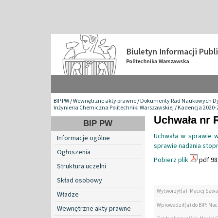
BIP PW
/
Wewnętrzne akty prawne
/
Dokumenty Rad Naukowych Dy
Inżynieria Chemiczna Politechniki Warszawskiej
/
Kadencja 2020-
Uchwała nr 
BIP PW
Uchwała w sprawie w
Informacje ogólne
sprawie nadania stopn
Ogłoszenia
Pobierz plik
pdf 98
Struktura uczelni
Skład osobowy
Wytworzył(a): Maciej Szwa
Władze
Wprowadził(a) do BIP: Mac
Wewnętrzne akty prawne