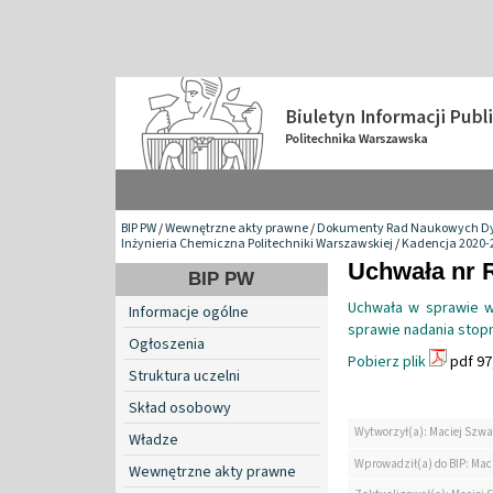
BIP PW
/
Wewnętrzne akty prawne
/
Dokumenty Rad Naukowych Dy
Inżynieria Chemiczna Politechniki Warszawskiej
/
Kadencja 2020-
Uchwała nr 
BIP PW
Uchwała w sprawie w
Informacje ogólne
sprawie nadania stopn
Ogłoszenia
Pobierz plik
pdf 97
Struktura uczelni
Skład osobowy
Wytworzył(a): Maciej Szwa
Władze
Wprowadził(a) do BIP: Mac
Wewnętrzne akty prawne