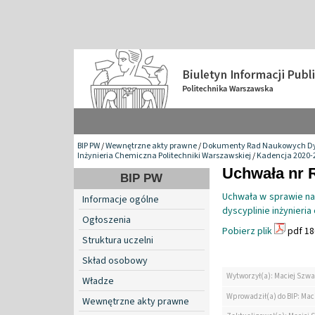
BIP PW
/
Wewnętrzne akty prawne
/
Dokumenty Rad Naukowych Dy
Inżynieria Chemiczna Politechniki Warszawskiej
/
Kadencja 2020-
Uchwała nr 
BIP PW
Uchwała w sprawie nad
Informacje ogólne
dyscyplinie inżynieri
Ogłoszenia
Pobierz plik
pdf 18
Struktura uczelni
Skład osobowy
Wytworzył(a): Maciej Szwa
Władze
Wprowadził(a) do BIP: Mac
Wewnętrzne akty prawne