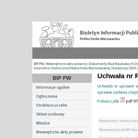
BIP PW
/
Wewnętrzne akty prawne
/
Dokumenty Rad Naukowych Dy
Inżynieria Chemiczna Politechniki Warszawskiej
/
Kadencja 2020-
Uchwała nr 
BIP PW
Uchwała w sprawie w
Informacje ogólne
sprawie nadania stopn
Ogłoszenia
Pobierz plik
pdf 97
Struktura uczelni
Skład osobowy
Wytworzył(a): Maciej Szwa
Władze
Wprowadził(a) do BIP: Mac
Wewnętrzne akty prawne