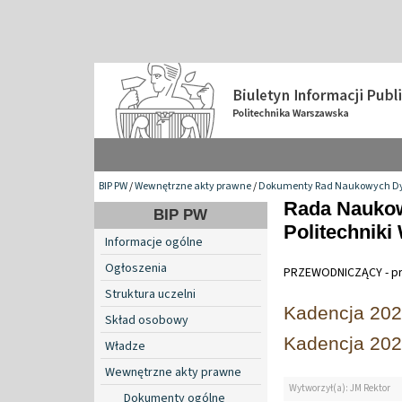
BIP PW
/
Wewnętrzne akty prawne
/
Dokumenty Rad Naukowych Dy
Rada Naukow
BIP PW
Politechniki
Informacje ogólne
Ogłoszenia
PRZEWODNICZĄCY - prof
Struktura uczelni
Kadencja 20
Skład osobowy
Kadencja 20
Władze
Wewnętrzne akty prawne
Wytworzył(a): JM Rektor
Dokumenty ogólne