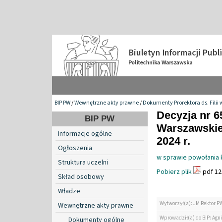
BIP PW
/
Wewnętrzne akty prawne
/
Dokumenty Prorektora ds. Filii 
Decyzja nr 6
BIP PW
Warszawskiej
Informacje ogólne
2024 r.
Ogłoszenia
w sprawie powołania 
Struktura uczelni
Pobierz plik
pdf 12
Skład osobowy
Władze
Wytworzył(a): JM Rektor P
Wewnętrzne akty prawne
Wprowadził(a) do BIP: Agn
Dokumenty ogólne