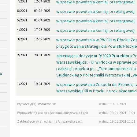
7/2021
12-04-2021
w sprawie powołania komisji przetargowej
6/2021
01-04-2021
w sprawie powołania komisji przetargowej
5/2021
01-04-2021
w sprawie powołania komisji przetargowej
4/2021
17-03-2021
w sprawie powołania komisji przetargowej
3/2021
12-02-2021
w sprawie powołania w PW Filii w Płocku Ze
przygotowania strategii dla Powiatu Płocki
2/2021
20-01-2021
zmieniająca decyzję nr 9/2020 Prorektora Po
Warszawskiej ds. Filii w Płocku w sprawie 
realizacji projektu pn.: „Termomodernizacj
 w
Studenckiego Politechniki Warszawskiej „W
1/2021
19-01-2021
w sprawie powołania Zespołu ds. Promocji 
Warszawskiej Filii w Płocku na rok akademic
Wytworzył(a): Redaktor BIP
w dniu: 19.01.2021
Wprowadził(a) do BIP: Adrianna Aniszewska Łach
w dniu: 19.01.2021 11:01
Zaktualizował(a): Adrianna Aniszewska Łach
w dniu: 19.01.2021 11:01