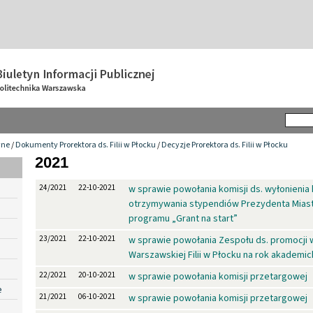
wne
/
Dokumenty Prorektora ds. Filii w Płocku
/
Decyzje Prorektora ds. Filii w Płocku
2021
24/2021
22-10-2021
w sprawie powołania komisji ds. wyłonieni
otrzymywania stypendiów Prezydenta Miast
programu „Grant na start”
23/2021
22-10-2021
w sprawie powołania Zespołu ds. promocji 
Warszawskiej Filii w Płocku na rok akademic
22/2021
20-10-2021
w sprawie powołania komisji przetargowej
e
21/2021
06-10-2021
w sprawie powołania komisji przetargowej