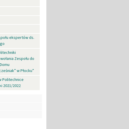
społu ekspertów ds.
ego
litechniki
powołania Zespołu do
a Domu
cześniak” w Płocku”
w Politechnice
ki 2021/2022