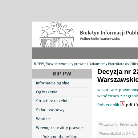
BIP PW
/
Wewnętrzne akty prawne
/
Dokumenty Prorektora ds. Filii 
Decyzja nr 2
BIP PW
Warszawskiej 
Informacje ogólne
w sprawie powołani
Ogłoszenia
współpracy z zagranicą
Struktura uczelni
Pobierz plik
pdf 10
Skład osobowy
Władze
Wytworzył(a): Prorektor ds.
Wewnętrzne akty prawne
Wprowadził(a) do BIP: Ad
Dokumenty ogólne