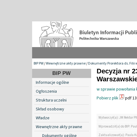
BIP PW
/
Wewnętrzne akty prawne
/
Dokumenty Prorektora ds. Filii 
Decyzja nr 2
BIP PW
Warszawskiej 
Informacje ogólne
w sprawie powołania 
Ogłoszenia
Pobierz plik
pdf 13
Struktura uczelni
Skład osobowy
Władze
Wytworzył(a): JM Rektor P
Wewnętrzne akty prawne
Wprowadził(a) do BIP: Paul
Zaktualizował(a): Paula Kr
Dokumenty ogólne