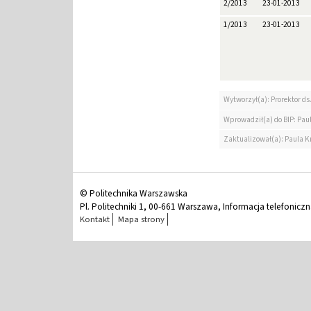
2/2013
23-01-2013
1/2013
23-01-2013
Wytworzył(a): Prorektor ds.
Wprowadził(a) do BIP: Paul
Zaktualizował(a): Paula Kr
© Politechnika Warszawska
Pl. Politechniki 1, 00-661 Warszawa, Informacja telefonicz
Kontakt
Mapa strony