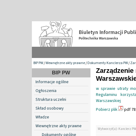
BIP PW
/
Wewnętrzne akty prawne
/
Dokumenty Kanclerza PW
/
Zar
Zarządzenie 
BIP PW
Warszawskiej
Informacje ogólne
w sprawie utraty mo
Ogłoszenia
Regulaminu korzyst
Struktura uczelni
Warszawskiej
Skład osobowy
Pobierz plik
pdf 78
Władze
Wewnętrzne akty prawne
Wytworzył(a): Kanclerz P
Dokumenty ogólne