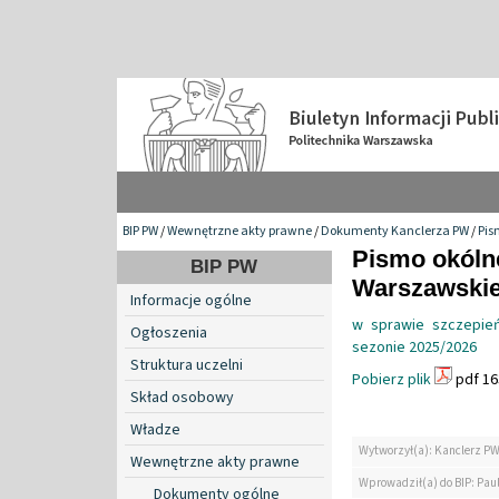
BIP PW
/
Wewnętrzne akty prawne
/
Dokumenty Kanclerza PW
/
Pis
Pismo okólne
BIP PW
Warszawskiej
Informacje ogólne
w sprawie szczepień
Ogłoszenia
sezonie 2025/2026
Struktura uczelni
Pobierz plik
pdf 16
Skład osobowy
Władze
Wytworzył(a): Kanclerz P
Wewnętrzne akty prawne
Wprowadził(a) do BIP: Pau
Dokumenty ogólne