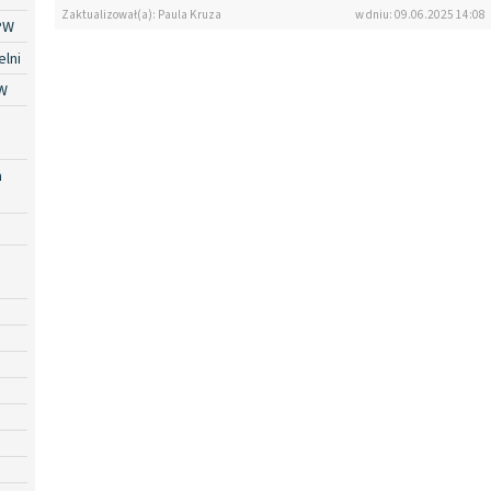
Zaktualizował(a): Paula Kruza
w dniu: 09.06.2025 14:08
PW
lni
W
a