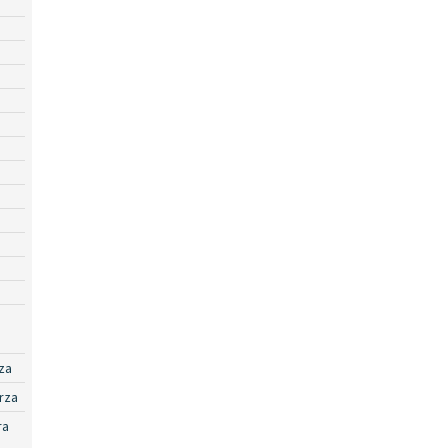
za
rza
ra