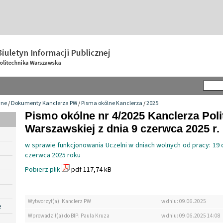
wne
/
Dokumenty Kanclerza PW
/
Pisma okólne Kanclerza
/
2025
Pismo okólne nr 4/2025 Kanclerza Poli
Warszawskiej z dnia 9 czerwca 2025 r.
w sprawie funkcjonowania Uczelni w dniach wolnych od pracy: 19
czerwca 2025 roku
Pobierz plik
pdf 117,74 kB
Wytworzył(a): Kanclerz PW
w dniu: 09.06.2025
e
Wprowadził(a) do BIP: Paula Kruza
w dniu: 09.06.2025 14:08