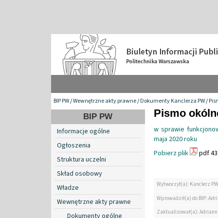
BIP PW
/
Wewnętrzne akty prawne
/
Dokumenty Kanclerza PW
/
Pis
Pismo okólne
BIP PW
w sprawie funkcjonow
Informacje ogólne
maja 2020 roku
Ogłoszenia
Pobierz plik
pdf 43
Struktura uczelni
Skład osobowy
Wytworzył(a): Kanclerz P
Władze
Wprowadził(a) do BIP: Ad
Wewnętrzne akty prawne
Zaktualizował(a): Adrian
Dokumenty ogólne