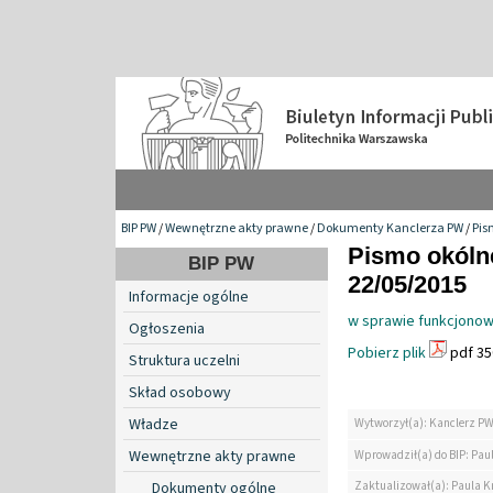
BIP PW
/
Wewnętrzne akty prawne
/
Dokumenty Kanclerza PW
/
Pis
Pismo okólne
BIP PW
22/05/2015
Informacje ogólne
w sprawie funkcjonow
Ogłoszenia
Pobierz plik
pdf 35
Struktura uczelni
Skład osobowy
Władze
Wytworzył(a): Kanclerz P
Wewnętrzne akty prawne
Wprowadził(a) do BIP: Paul
Zaktualizował(a): Paula Kr
Dokumenty ogólne