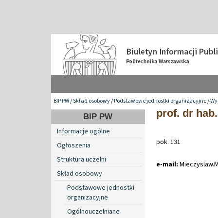
BIP PW
/
Skład osobowy
/
Podstawowe jednostki organizacyjne
/
Wy
prof. dr ha
BIP PW
Informacje ogólne
pok. 131
Ogłoszenia
Struktura uczelni
e-mail:
Mieczyslaw
.
M
Skład osobowy
Podstawowe jednostki
organizacyjne
Ogólnouczelniane