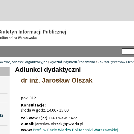
awowe jednostki organizacyjne
/
Wydział Inżynierii Środowiska
/
Zakład Systemów Ciepł
Adiunkci dydaktyczni
dr inż. Jarosław Olszak
pok. 312
Konsultacje:
środa w godz. 14.00 - 15.00
ki
tel. wew.:
(22) 234 + wew: 5422
e-mail:
jaroslaw
.
olszak@pw
.
edu
.
pl
www:
Profil w Bazie Wiedzy Politechniki Warszawskiej