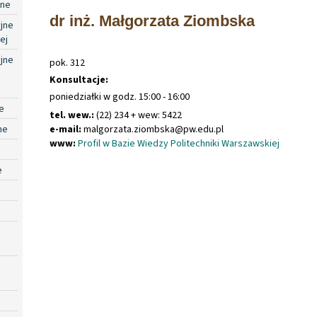
jne
dr inż. Małgorzata Ziombska
jne
ej
jne
pok. 312
Konsultacje:
poniedziałki w godz. 15:00 - 16:00
e
tel. wew.:
(22) 234 + wew: 5422
ne
e-mail:
malgorzata
.
ziombska@pw
.
edu
.
pl
www:
Profil w Bazie Wiedzy Politechniki Warszawskiej
e