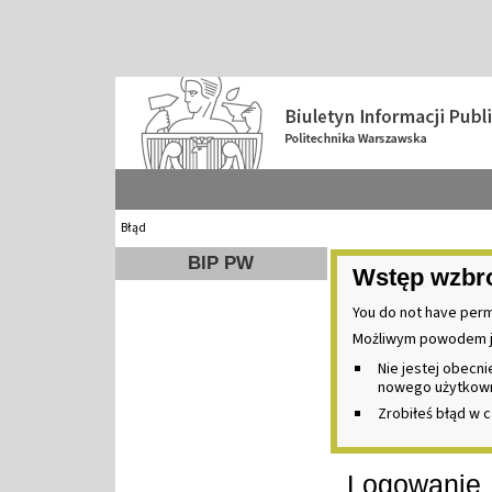
Błąd
BIP PW
Wstęp wzbr
You do not have perm
Możliwym powodem j
Nie jestej obecn
nowego użytkownik
Zrobiłeś błąd w c
Logowanie