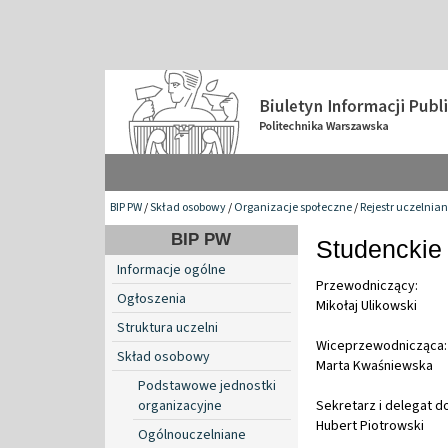
BIP PW
/
Skład osobowy
/
Organizacje społeczne
/
Rejestr uczelnia
BIP PW
Studencki
Informacje ogólne
Przewodniczący:
Ogłoszenia
Mikołaj Ulikowski
Struktura uczelni
Wiceprzewodnicząca:
Skład osobowy
Marta Kwaśniewska
Podstawowe jednostki
organizacyjne
Sekretarz i delegat d
Hubert Piotrowski
Ogólnouczelniane