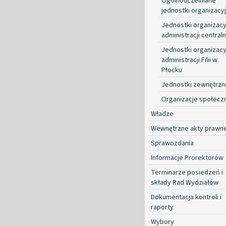
Ogólnouczelniane
jednostki organizacy
Jednostki organizacy
administracji centraln
Jednostki organizacy
administracji Filii w
Płocku
Jednostki zewnętrzn
Organizacje społecz
Władze
Wewnętrzne akty prawn
Sprawozdania
Informacje Prorektorów
Terminarze posiedzeń i
składy Rad Wydziałów
Dokumentacja kontroli i
raporty
Wybory