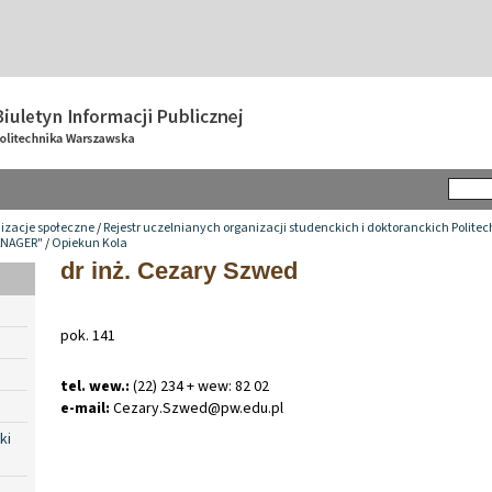
izacje społeczne
/
Rejestr uczelnianych organizacji studenckich i doktoranckich Polite
ANAGER"
/
Opiekun Kola
dr inż. Cezary Szwed
pok. 141
tel. wew.:
(22) 234 + wew: 82 02
e-mail:
Cezary
.
Szwed@pw
.
edu
.
pl
ki