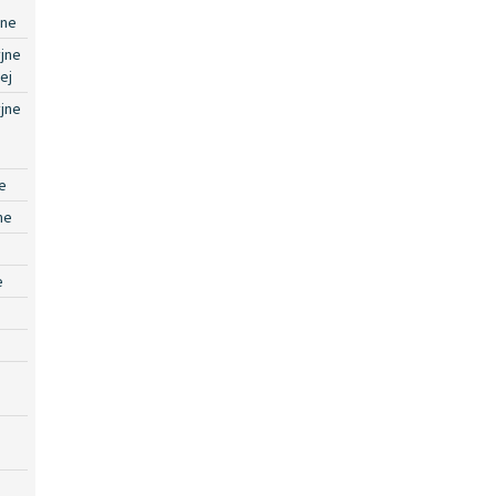
jne
jne
ej
jne
e
ne
e