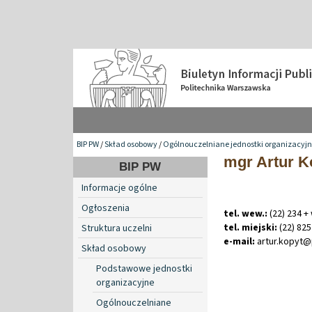
BIP PW
/
Skład osobowy
/
Ogólnouczelniane jednostki organizacyj
mgr Artur K
BIP PW
Informacje ogólne
Ogłoszenia
tel. wew.:
(22) 234 +
tel. miejski:
(22) 825
Struktura uczelni
e-mail:
artur
.
kopyt@
Skład osobowy
Podstawowe jednostki
organizacyjne
Ogólnouczelniane