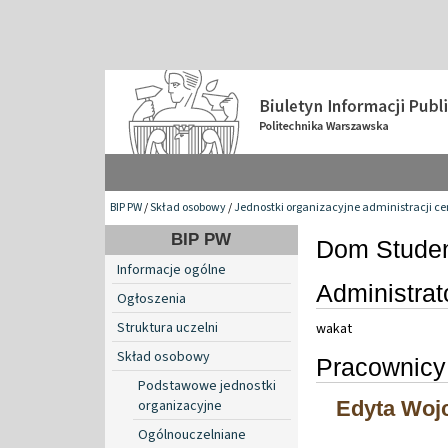
BIP PW
/
Skład osobowy
/
Jednostki organizacyjne administracji ce
BIP PW
Dom Studenc
Informacje ogólne
Administrat
Ogłoszenia
Struktura uczelni
wakat
Skład osobowy
Pracownicy 
Podstawowe jednostki
organizacyjne
Edyta Woj
Ogólnouczelniane