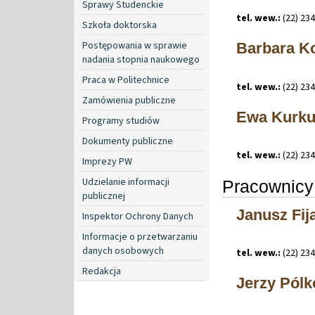
Sprawy Studenckie
tel. wew.:
(22) 23
Szkoła doktorska
Postępowania w sprawie
Barbara K
nadania stopnia naukowego
Praca w Politechnice
tel. wew.:
(22) 23
Zamówienia publiczne
Ewa Kurk
Programy studiów
Dokumenty publiczne
tel. wew.:
(22) 23
Imprezy PW
Udzielanie informacji
Pracownicy
publicznej
Janusz Fij
Inspektor Ochrony Danych
Informacje o przetwarzaniu
danych osobowych
tel. wew.:
(22) 23
Redakcja
Jerzy Pólk