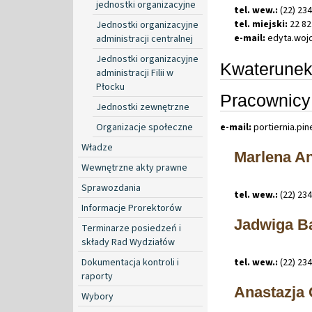
jednostki organizacyjne
tel. wew.:
(22) 23
tel. miejski:
22 82
Jednostki organizacyjne
e-mail:
edyta
.
woj
administracji centralnej
Jednostki organizacyjne
Kwaterune
administracji Filii w
Płocku
Pracownicy 
Jednostki zewnętrzne
e-mail:
portiernia
.
pin
Organizacje społeczne
Władze
Marlena An
Wewnętrzne akty prawne
Sprawozdania
tel. wew.:
(22) 23
Informacje Prorektorów
Jadwiga B
Terminarze posiedzeń i
składy Rad Wydziałów
Dokumentacja kontroli i
tel. wew.:
(22) 23
raporty
Anastazja
Wybory