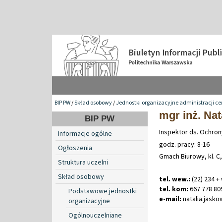
BIP PW
/
Skład osobowy
/
Jednostki organizacyjne administracji ce
mgr inż. Nat
BIP PW
Inspektor ds. Ochro
Informacje ogólne
godz. pracy: 8-16
Ogłoszenia
Gmach Biurowy, kl. C
Struktura uczelni
Skład osobowy
tel. wew.:
(22) 234 +
tel. kom:
667 778 80
Podstawowe jednostki
e-mail:
natalia
.
jask
organizacyjne
Ogólnouczelniane