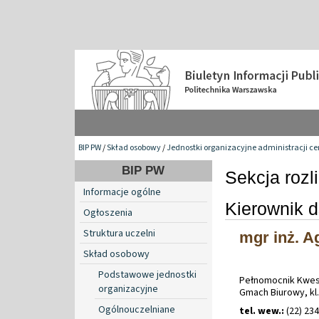
BIP PW
/
Skład osobowy
/
Jednostki organizacyjne administracji ce
BIP PW
Sekcja rozl
Informacje ogólne
Kierownik 
Ogłoszenia
Struktura uczelni
mgr inż. A
Skład osobowy
Podstawowe jednostki
Pełnomocnik Kwes
organizacyjne
Gmach Biurowy, kl.
Ogólnouczelniane
tel. wew.:
(22) 23