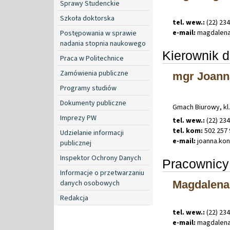
Sprawy Studenckie
Szkoła doktorska
tel. wew.:
(22) 23
e-mail:
magdalen
Postępowania w sprawie
nadania stopnia naukowego
Kierownik d
Praca w Politechnice
Zamówienia publiczne
mgr Joann
Programy studiów
Dokumenty publiczne
Gmach Biurowy, kl.
Imprezy PW
tel. wew.:
(22) 23
tel. kom:
502 257 
Udzielanie informacji
e-mail:
joanna
.
ko
publicznej
Inspektor Ochrony Danych
Pracownicy 
Informacje o przetwarzaniu
danych osobowych
Magdalena
Redakcja
tel. wew.:
(22) 23
e-mail:
magdalen