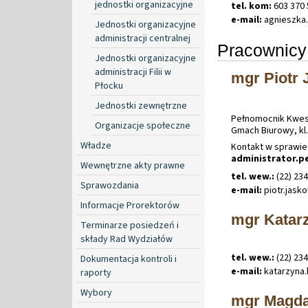
jednostki organizacyjne
tel. kom:
603 370 
e-mail:
agnieszka
.
Jednostki organizacyjne
administracji centralnej
Pracownicy 
Jednostki organizacyjne
administracji Filii w
mgr Piotr 
Płocku
Jednostki zewnętrzne
Pełnomocnik Kwes
Organizacje społeczne
Gmach Biurowy, kl.
Władze
Kontakt w sprawie
administrator.p
Wewnętrzne akty prawne
tel. wew.:
(22) 23
Sprawozdania
e-mail:
piotr
.
jask
Informacje Prorektorów
mgr Katar
Terminarze posiedzeń i
składy Rad Wydziałów
tel. wew.:
(22) 23
Dokumentacja kontroli i
e-mail:
katarzyna
.
raporty
Wybory
mgr Magda