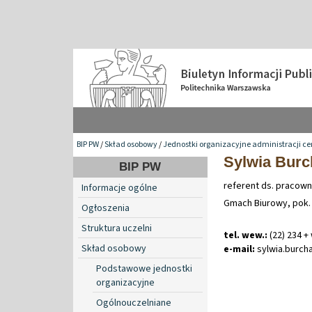
BIP PW
/
Skład osobowy
/
Jednostki organizacyjne administracji ce
Sylwia Burc
BIP PW
referent ds. pracown
Informacje ogólne
Gmach Biurowy, pok.
Ogłoszenia
Struktura uczelni
tel. wew.:
(22) 234 +
Skład osobowy
e-mail:
sylwia
.
burch
Podstawowe jednostki
organizacyjne
Ogólnouczelniane