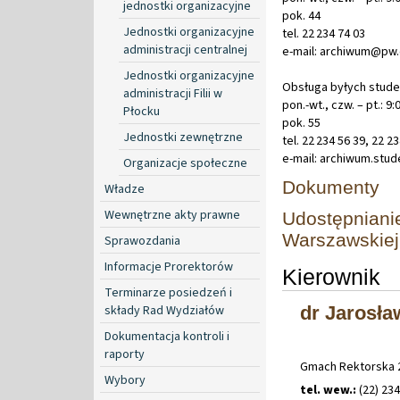
jednostki organizacyjne
pok. 44
Jednostki organizacyjne
tel. 22 234 74 03
administracji centralnej
e-mail: archiwum@pw.
Jednostki organizacyjne
Obsługa byłych stude
administracji Filii w
pon.-wt., czw. – pt.: 9:
Płocku
pok. 55
Jednostki zewnętrzne
tel. 22 234 56 39, 22 2
e-mail: archiwum.stu
Organizacje społeczne
Dokumenty
Władze
Wewnętrzne akty prawne
Udostępnianie
Warszawskiej
Sprawozdania
Informacje Prorektorów
Kierownik
Terminarze posiedzeń i
składy Rad Wydziałów
dr Jarosła
Dokumentacja kontroli i
raporty
Gmach Rektorska 2
Wybory
tel. wew.:
(22) 23