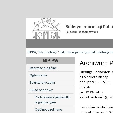
BIP PW
/
Skład osobowy
/
Jednostki organizacyjne administracji ce
BIP PW
Archiwum P
Informacje ogólne
Obsługa jednostek o
Ogłoszenia
ogólnouczelnianej:
pon.-pt. 9:00 – 15:00
Struktura uczelni
pok. 44
Skład osobowy
tel. 22 234 74 55
Podstawowe jednostki
e-mail: archiwum@pw.
organizacyjne
Samodzielne stanowis
Ogólnouczelniane
pon.-wt., czw. – pt.: 9: