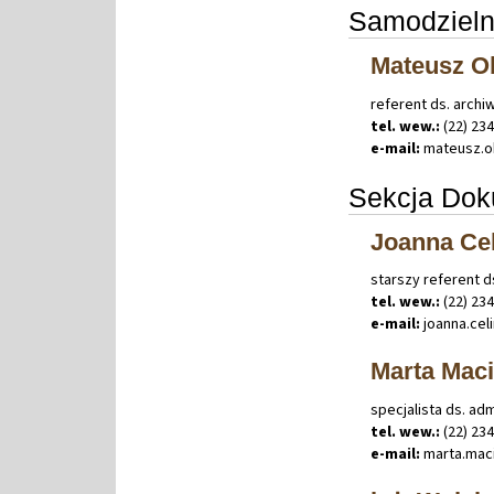
Samodzieln
Mateusz O
referent ds. archiw
tel. wew.:
(22) 23
e-mail:
mateusz
.
o
Sekcja Doku
Joanna Ce
starszy referent d
tel. wew.:
(22) 23
e-mail:
joanna
.
cel
Marta Maci
specjalista ds. ad
tel. wew.:
(22) 23
e-mail:
marta
.
mac