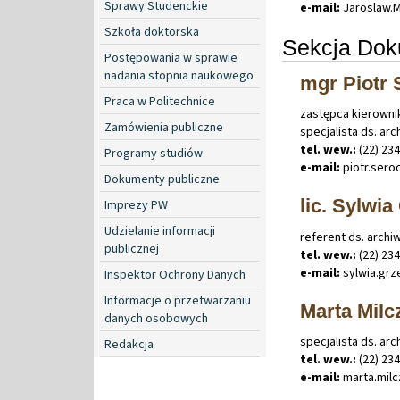
Sprawy Studenckie
e-mail:
Jaroslaw
.
M
Szkoła doktorska
Sekcja Dok
Postępowania w sprawie
nadania stopnia naukowego
mgr Piotr 
Praca w Politechnice
zastępca kierowni
Zamówienia publiczne
specjalista ds. arc
tel. wew.:
(22) 23
Programy studiów
e-mail:
piotr
.
sero
Dokumenty publiczne
lic. Sylwi
Imprezy PW
Udzielanie informacji
referent ds. archiw
publicznej
tel. wew.:
(22) 23
e-mail:
sylwia
.
grz
Inspektor Ochrony Danych
Informacje o przetwarzaniu
Marta Milc
danych osobowych
specjalista ds. arc
Redakcja
tel. wew.:
(22) 23
e-mail:
marta
.
mil