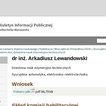
ie nadania stopnia naukowego
/
Habilitacje
/
Wszczęte do 30 kwietnia 2019 r.
/
Dyscyplin
 kosmiczne, dziedzina nauk inżynieryjno-technicznych
dr inż. Arkadiusz Lewandowski
Dziedzina: nauk inżynieryjno-technicznych
Dyscyplina: automatyka, elektronika i elektrotechnika
Wniosek
Pobierz plik
pdf 86,79 kB
e
Skład komisji habilitacyjnej