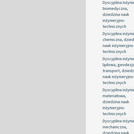
Dyscyplina inżyni
biomedyczna,
dziedzina nauk
inżynieryjno-
technicznych
Dyscyplina inżyni
chemiczna, dzied
nauk inżynieryjno
technicznych
Dyscyplina inżyni
lądowa, geodezja
transport, dziedz
nauk inżynieryjno
technicznych
Dyscyplina inżyni
materiałowa,
dziedzina nauk
inżynieryjno-
technicznych
Dyscyplina inżyni
mechaniczna,
dziedzina nauk