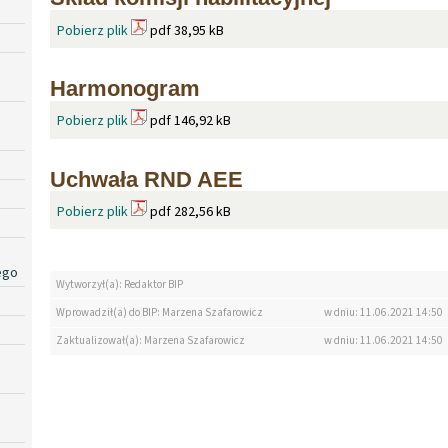
Pobierz plik
pdf 38,95 kB
Harmonogram
Pobierz plik
pdf 146,92 kB
Uchwała RND AEE
Pobierz plik
pdf 282,56 kB
ego
Wytworzył(a): Redaktor BIP
Wprowadził(a) do BIP: Marzena Szafarowicz
w dniu: 11.06.2021 14:50
Zaktualizował(a): Marzena Szafarowicz
w dniu: 11.06.2021 14:50