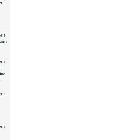
eria
eria
zina
-
eria
 i
ina
-
eria
eria