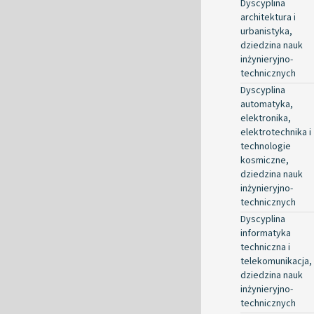
Dyscyplina
architektura i
urbanistyka,
dziedzina nauk
inżynieryjno-
technicznych
Dyscyplina
automatyka,
elektronika,
elektrotechnika i
technologie
kosmiczne,
dziedzina nauk
inżynieryjno-
technicznych
Dyscyplina
informatyka
techniczna i
telekomunikacja,
dziedzina nauk
inżynieryjno-
technicznych