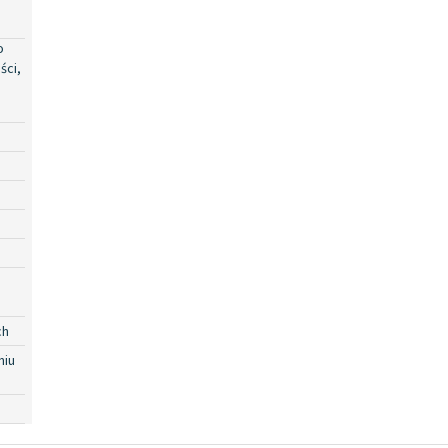
o
ści,
ch
niu