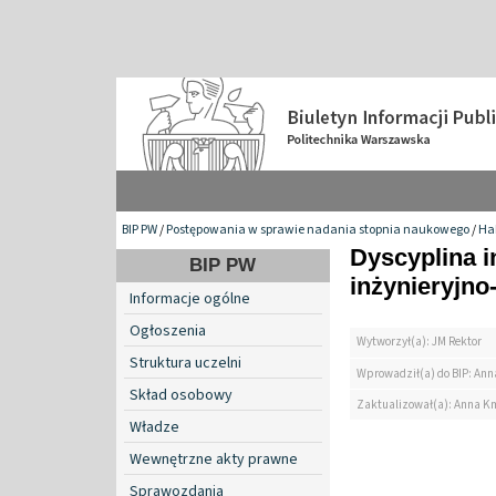
BIP PW
/
Postępowania w sprawie nadania stopnia naukowego
/
Hab
Dyscyplina i
BIP PW
inżynieryjno
Informacje ogólne
Ogłoszenia
Wytworzył(a): JM Rektor
Struktura uczelni
Wprowadził(a) do BIP: Ann
Skład osobowy
Zaktualizował(a): Anna K
Władze
Wewnętrzne akty prawne
Sprawozdania