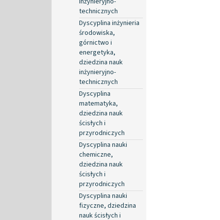
inżynieryjno-
technicznych
Dyscyplina inżynieria
środowiska,
górnictwo i
energetyka,
dziedzina nauk
inżynieryjno-
technicznych
Dyscyplina
matematyka,
dziedzina nauk
ścisłych i
przyrodniczych
Dyscyplina nauki
chemiczne,
dziedzina nauk
ścisłych i
przyrodniczych
Dyscyplina nauki
fizyczne, dziedzina
nauk ścisłych i