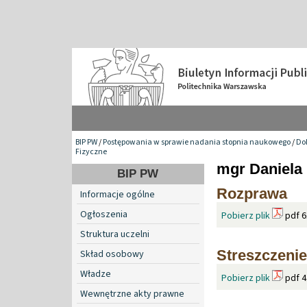
BIP PW
/
Postępowania w sprawie nadania stopnia naukowego
/
Do
Fizyczne
mgr Daniela
BIP PW
Rozprawa
Informacje ogólne
Ogłoszenia
Pobierz plik
pdf 6
Struktura uczelni
Streszczenie
Skład osobowy
Władze
Pobierz plik
pdf 4
Wewnętrzne akty prawne