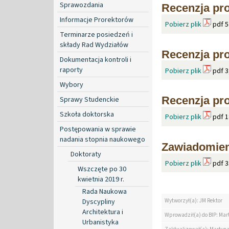
Sprawozdania
Recenzja pro
Informacje Prorektorów
Pobierz plik
pdf 5
Terminarze posiedzeń i
składy Rad Wydziałów
Recenzja pro
Dokumentacja kontroli i
raporty
Pobierz plik
pdf 3
Wybory
Recenzja pro
Sprawy Studenckie
Szkoła doktorska
Pobierz plik
pdf 1
Postępowania w sprawie
nadania stopnia naukowego
Zawiadomien
Doktoraty
Pobierz plik
pdf 3
Wszczęte po 30
kwietnia 2019 r.
Rada Naukowa
Dyscypliny
Wytworzył(a): JM Rektor
Architektura i
Wprowadził(a) do BIP: Mar
Urbanistyka