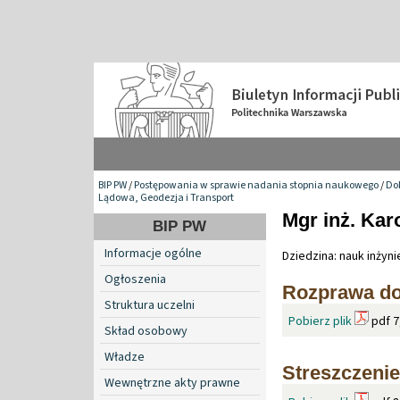
BIP PW
/
Postępowania w sprawie nadania stopnia naukowego
/
Do
Lądowa, Geodezja i Transport
Mgr inż. Kar
BIP PW
Informacje ogólne
Dziedzina: nauk inżyn
Ogłoszenia
Rozprawa do
Struktura uczelni
Pobierz plik
pdf 7
Skład osobowy
Władze
Streszczenie
Wewnętrzne akty prawne