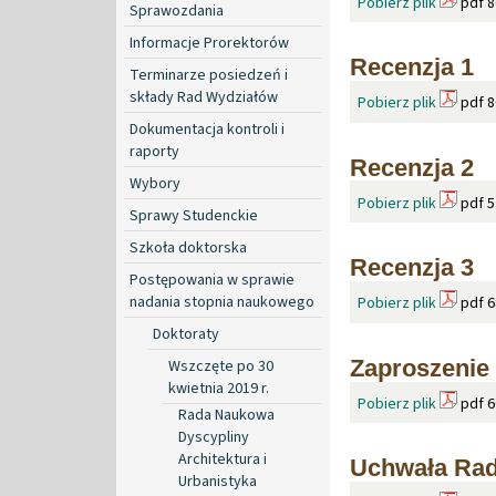
Pobierz plik
pdf 8
Sprawozdania
Informacje Prorektorów
Recenzja 1
Terminarze posiedzeń i
składy Rad Wydziałów
Pobierz plik
pdf 8
Dokumentacja kontroli i
raporty
Recenzja 2
Wybory
Pobierz plik
pdf 5
Sprawy Studenckie
Szkoła doktorska
Recenzja 3
Postępowania w sprawie
nadania stopnia naukowego
Pobierz plik
pdf 6
Doktoraty
Zaproszenie 
Wszczęte po 30
kwietnia 2019 r.
Pobierz plik
pdf 6
Rada Naukowa
Dyscypliny
Architektura i
Uchwała Rad
Urbanistyka