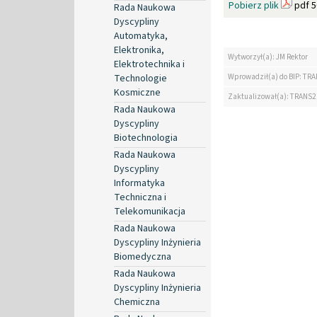
Pobierz plik
pdf 5
Rada Naukowa
Dyscypliny
Automatyka,
Elektronika,
Wytworzył(a): JM Rektor
Elektrotechnika i
Wprowadził(a) do BIP: TRA
Technologie
Kosmiczne
Zaktualizował(a): TRANS2
Rada Naukowa
Dyscypliny
Biotechnologia
Rada Naukowa
Dyscypliny
Informatyka
Techniczna i
Telekomunikacja
Rada Naukowa
Dyscypliny Inżynieria
Biomedyczna
Rada Naukowa
Dyscypliny Inżynieria
Chemiczna