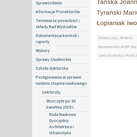
Tańska Joan
Sprawozdania
Informacje Prorektorów
Tyrański Mar
Terminarze posiedzeń i
Łopianiak Iw
składy Rad Wydziałów
Dokumentacja kontroli i
Wytworzył(a): JM Rektor
raporty
Wprowadził(a) do BIP: Mac
Wybory
Zaktualizował(a): Maciej 
Sprawy Studenckie
Szkoła doktorska
Postępowania w sprawie
nadania stopnia naukowego
Doktoraty
Wszczęte po 30
kwietnia 2019 r.
Rada Naukowa
Dyscypliny
Architektura i
Urbanistyka