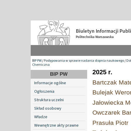
BIP PW
/
Postępowania w sprawie nadania stopnia naukowego
/
Do
Chemiczna
2025 r.
BIP PW
Bartczak Mat
Informacje ogólne
Ogłoszenia
Bulejak Wero
Struktura uczelni
Jałowiecka M
Skład osobowy
Owczarek Ba
Władze
Prasuła Piotr
Wewnętrzne akty prawne