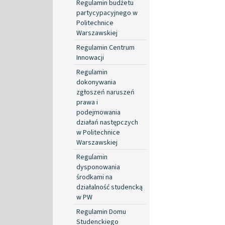
Regulamin budżetu
partycypacyjnego w
Politechnice
Warszawskiej
Regulamin Centrum
Innowacji
Regulamin
dokonywania
zgłoszeń naruszeń
prawa i
podejmowania
działań następczych
w Politechnice
Warszawskiej
Regulamin
dysponowania
środkami na
działalność studencką
w PW
Regulamin Domu
Studenckiego