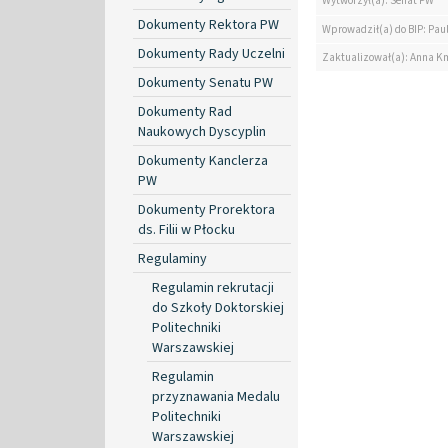
Wytworzył(a): Senat PW
Dokumenty Rektora PW
Wprowadził(a) do BIP: Pau
Dokumenty Rady Uczelni
Zaktualizował(a): Anna K
Dokumenty Senatu PW
Dokumenty Rad
Naukowych Dyscyplin
Dokumenty Kanclerza
PW
Dokumenty Prorektora
ds. Filii w Płocku
Regulaminy
Regulamin rekrutacji
do Szkoły Doktorskiej
Politechniki
Warszawskiej
Regulamin
przyznawania Medalu
Politechniki
Warszawskiej