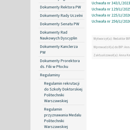
Uchwała nr 343/L/2023
Dokumenty Rektora PW
Uchwała nr 129/LI/202
Uchwała nr 225/LI/202
Dokumenty Rady Uczelni
Uchwała nr 256/LI/202
Dokumenty Senatu PW
Dokumenty Rad
Naukowych Dyscyplin
Wytworzył(a): Redaktor BI
Dokumenty Kanclerza
Wprowadził(a) do BIP: Ann
PW
Zaktualizował(a): Anna K
Dokumenty Prorektora
ds. Filii w Płocku
Regulaminy
Regulamin rekrutacji
do Szkoły Doktorskiej
Politechniki
Warszawskiej
Regulamin
przyznawania Medalu
Politechniki
Warszawskiej