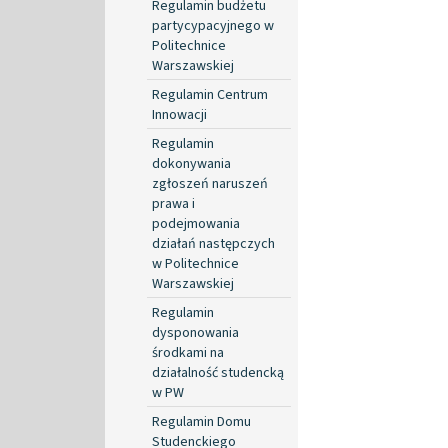
Regulamin budżetu
partycypacyjnego w
Politechnice
Warszawskiej
Regulamin Centrum
Innowacji
Regulamin
dokonywania
zgłoszeń naruszeń
prawa i
podejmowania
działań następczych
w Politechnice
Warszawskiej
Regulamin
dysponowania
środkami na
działalność studencką
w PW
Regulamin Domu
Studenckiego