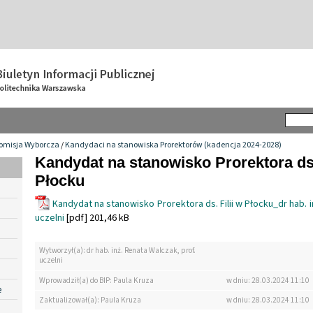
omisja Wyborcza
/
Kandydaci na stanowiska Prorektorów (kadencja 2024-2028)
Kandydat na stanowisko Prorektora ds.
Płocku
Kandydat na stanowisko Prorektora ds. Filii w Płocku_dr hab. i
uczelni
[pdf] 201,46 kB
Wytworzył(a): dr hab. inż. Renata Walczak, prof.
uczelni
Wprowadził(a) do BIP: Paula Kruza
w dniu: 28.03.2024 11:10
e
Zaktualizował(a): Paula Kruza
w dniu: 28.03.2024 11:10