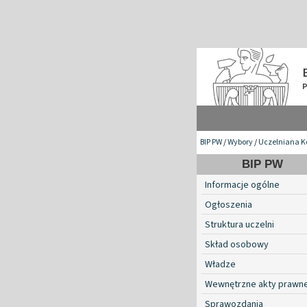
BIP PW
/
Wybory
/
Uczelniana K
BIP PW
Informacje ogólne
Ogłoszenia
Struktura uczelni
Skład osobowy
Władze
Wewnętrzne akty prawn
Sprawozdania