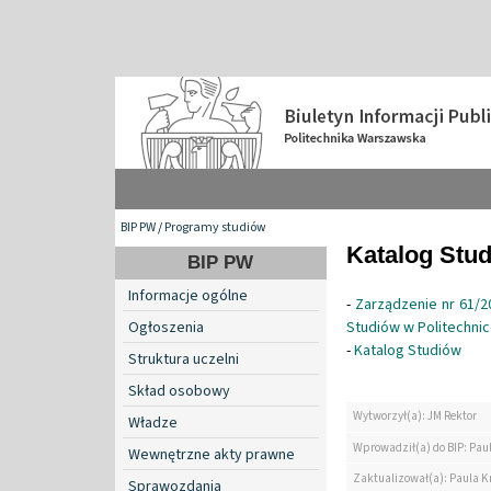
BIP PW
/
Programy studiów
Katalog Stu
BIP PW
Informacje ogólne
-
Zarządzenie nr 61/2
Ogłoszenia
Studiów w Politechni
-
Katalog Studiów
Struktura uczelni
Skład osobowy
Wytworzył(a): JM Rektor
Władze
Wprowadził(a) do BIP: Pau
Wewnętrzne akty prawne
Zaktualizował(a): Paula K
Sprawozdania