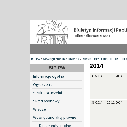
BIP PW
/
Wewnętrzne akty prawne
/
Dokumenty Prorektora ds. Filii 
2014
BIP PW
Informacje ogólne
37/2014
19-11-2014
Ogłoszenia
Struktura uczelni
Skład osobowy
36/2014
19-11-2014
Władze
Wewnętrzne akty prawne
Dokumenty ogólne