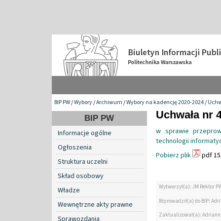
BIP PW
/
Wybory
/
Archiwum
/
Wybory na kadencję 2020-2024
/
Uchw
Uchwała nr 4
BIP PW
w sprawie przepro
Informacje ogólne
technologii informat
Ogłoszenia
Pobierz plik
pdf 15
Struktura uczelni
Skład osobowy
Wytworzył(a): JM Rektor P
Władze
Wprowadził(a) do BIP: Ad
Wewnętrzne akty prawne
Zaktualizował(a): Adrian
Sprawozdania