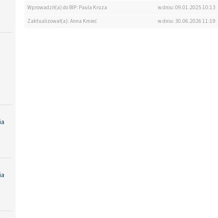
Wprowadził(a) do BIP: Paula Kruza
w dniu: 09.01.2025 10:13
Zaktualizował(a): Anna Kmieć
w dniu: 30.06.2026 11:19
ia
ia