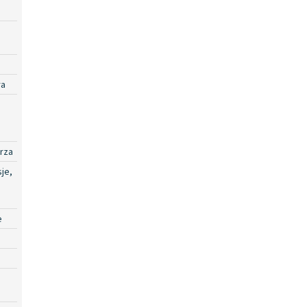
ra
rza
je,
e