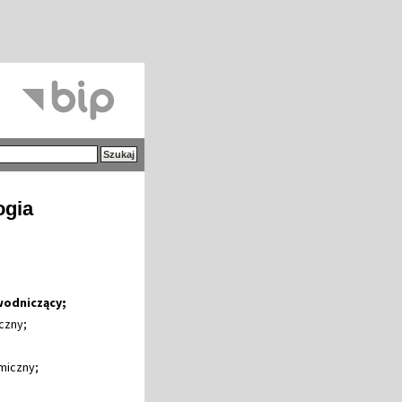
ogia
ewodniczący;
czny;
;
emiczny;