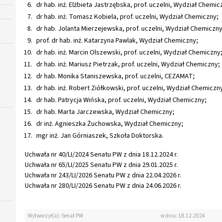
dr hab. inż. Elżbieta Jastrzębska, prof. uczelni, Wydział Chemic
dr hab. inż. Tomasz Kobiela, prof. uczelni, Wydział Chemiczny;
dr hab. Jolanta Mierzejewska, prof. uczelni, Wydział Chemiczny
prof. dr hab. inż. Katarzyna Pawlak, Wydział Chemiczny;
dr hab. inż. Marcin Olszewski, prof. uczelni, Wydział Chemiczny
dr hab. inż. Mariusz Pietrzak, prof. uczelni, Wydział Chemiczny;
dr hab. Monika Staniszewska, prof. uczelni, CEZAMAT;
dr hab. inż. Robert Ziółkowski, prof. uczelni, Wydział Chemiczn
dr hab. Patrycja Wińska, prof. uczelni, Wydział Chemiczny;
dr hab. Marta Jarczewska, Wydział Chemiczny;
dr inż. Agnieszka Żuchowska, Wydział Chemiczny;
mgr inż. Jan Górniaszek, Szkoła Doktorska.
Uchwała nr 40/LI/2024 Senatu PW z dnia 18.12.2024 r.
Uchwała nr 65/LI/2025 Senatu PW z dnia 29.01.2025 r.
Uchwała nr 243/LI/2026 Senatu PW z dnia 22.04.2026 r.
Uchwała nr 280/LI/2026 Senatu PW z dnia 24.06.2026 r.
Wytworzył(a): Senat PW
w dniu: 18.12.2024