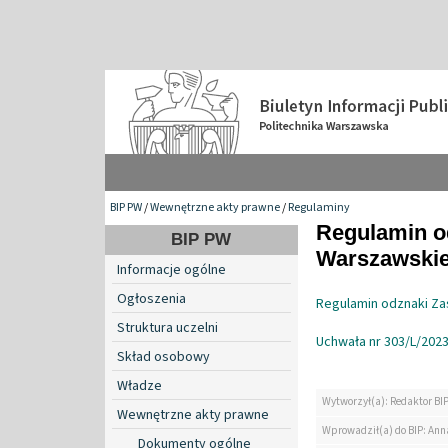
BIP PW
/
Wewnętrzne akty prawne
/
Regulaminy
Regulamin od
BIP PW
Warszawskie
Informacje ogólne
Ogłoszenia
Regulamin odznaki Zas
Struktura uczelni
Uchwała nr 303/L/2023
Skład osobowy
Władze
Wytworzył(a): Redaktor BI
Wewnętrzne akty prawne
Wprowadził(a) do BIP: Ann
Dokumenty ogólne