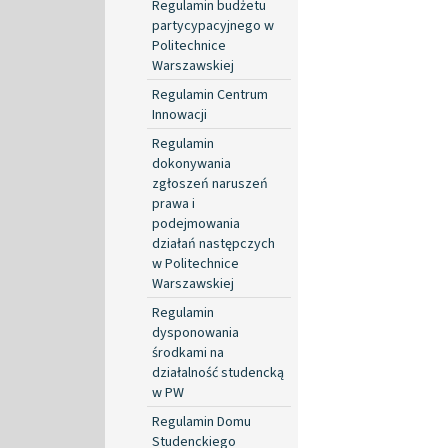
Regulamin budżetu
partycypacyjnego w
Politechnice
Warszawskiej
Regulamin Centrum
Innowacji
Regulamin
dokonywania
zgłoszeń naruszeń
prawa i
podejmowania
działań następczych
w Politechnice
Warszawskiej
Regulamin
dysponowania
środkami na
działalność studencką
w PW
Regulamin Domu
Studenckiego