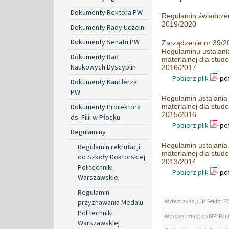
Dokumenty Rektora PW
Regulamin świadczeń
2019/2020
Dokumenty Rady Uczelni
Dokumenty Senatu PW
Zarządzenie nr 39/2
Regulaminu ustalani
Dokumenty Rad
materialnej dla stud
Naukowych Dyscyplin
2016/2017
Pobierz plik
pdf
Dokumenty Kanclerza
PW
Regulamin ustalania
Dokumenty Prorektora
materialnej dla stud
2015/2016
ds. Filii w Płocku
Pobierz plik
pdf
Regulaminy
Regulamin ustalania
Regulamin rekrutacji
materialnej dla stud
do Szkoły Doktorskiej
2013/2014
Politechniki
Pobierz plik
pdf
Warszawskiej
Regulamin
przyznawania Medalu
Wytworzył(a): JM Rektor P
Politechniki
Wprowadził(a) do BIP: Paul
Warszawskiej