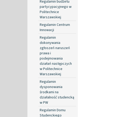
Regulamin budżetu
partycypacyjnego w
Politechnice
Warszawskiej
Regulamin Centrum
Innowacji
Regulamin
dokonywania
zgłoszeń naruszeń
prawa i
podejmowania
działań następczych
w Politechnice
Warszawskiej
Regulamin
dysponowania
środkami na
działalność studencką
w PW
Regulamin Domu
Studenckiego