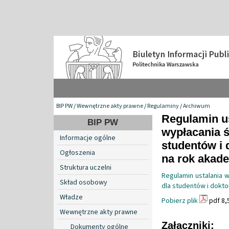
BIP PW
/
Wewnętrzne akty prawne
/
Regulaminy
/
Archiwum
Regulamin us
BIP PW
wypłacania 
Informacje ogólne
studentów i 
Ogłoszenia
na rok akade
Struktura uczelni
Regulamin ustalania 
Skład osobowy
dla studentów i dokto
Władze
Pobierz plik
pdf 8,
Wewnętrzne akty prawne
Załączniki:
Dokumenty ogólne