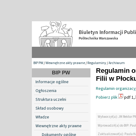
BIP PW
/
Wewnętrzne akty prawne
/
Regulaminy
/
Archiwum
Regulamin or
BIP PW
Filii w Płock
Informacje ogólne
Regulamin organizacyjn
Ogłoszenia
Pobierz plik
pdf 1,
Struktura uczelni
Skład osobowy
Władze
Wytworzył(a): JM Rektor P
Wewnętrzne akty prawne
Wprowadził(a) do BIP: Paul
Zaktualizował(a): Paula Kr
Dokumenty ogólne