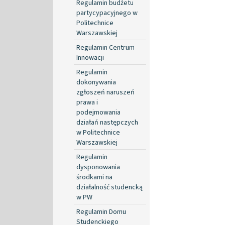
Regulamin budżetu
partycypacyjnego w
Politechnice
Warszawskiej
Regulamin Centrum
Innowacji
Regulamin
dokonywania
zgłoszeń naruszeń
prawa i
podejmowania
działań następczych
w Politechnice
Warszawskiej
Regulamin
dysponowania
środkami na
działalność studencką
w PW
Regulamin Domu
Studenckiego