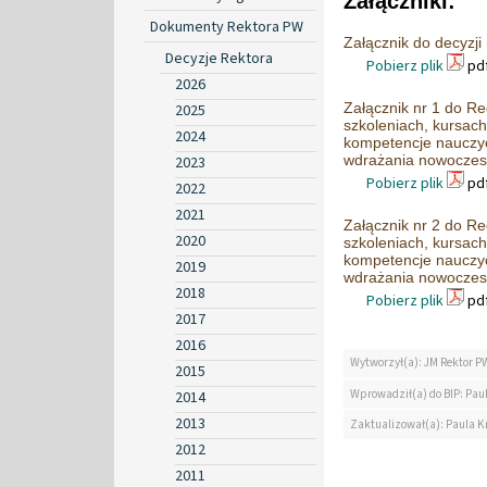
Załączniki:
Dokumenty Rektora PW
Załącznik do decyzji
Decyzje Rektora
Pobierz plik
pdf
2026
Załącznik nr 1 do R
2025
szkoleniach, kursac
2024
kompetencje nauczyci
wdrażania nowoczes
2023
Pobierz plik
pdf
2022
2021
Załącznik nr 2 do R
2020
szkoleniach, kursac
kompetencje nauczyci
2019
wdrażania nowoczes
2018
Pobierz plik
pdf
2017
2016
Wytworzył(a): JM Rektor P
2015
Wprowadził(a) do BIP: Pau
2014
2013
Zaktualizował(a): Paula K
2012
2011