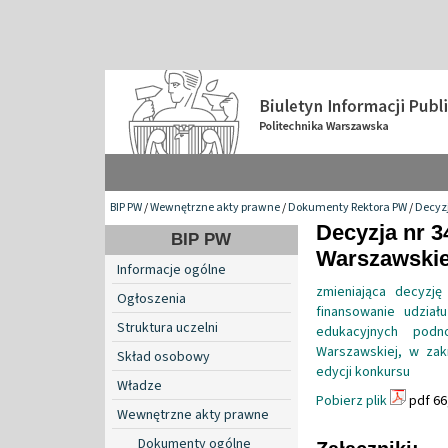
BIP PW
/
Wewnętrzne akty prawne
/
Dokumenty Rektora PW
/
Decyzj
Decyzja nr 3
BIP PW
Warszawskiej
Informacje ogólne
zmieniająca decyzj
Ogłoszenia
finansowanie udział
Struktura uczelni
edukacyjnych podno
Warszawskiej, w zak
Skład osobowy
edycji konkursu
Władze
Pobierz plik
pdf 66
Wewnętrzne akty prawne
Dokumenty ogólne